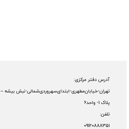
آدرس دفتر مرکزی:
تهران-خیابان‌مطهری-ابتدای‌سهروردی‌شمالی-نبش بیشه –
پلاک 1- واحد6
تلفن:
09120888351