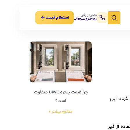
مشاوره رایگان
استعلام قیمت
09120888351
چرا قیمت پنجره UPVC متفاوت
گردد. این
است؟
مطالعه بیشتر »
اده از قیر