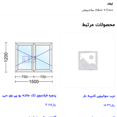
ابعاد
2,000 × 2,500 سانتیمتر
محصولات مرتبط
پنجره فرانسوی تک حالته یو پی وی سی
درب سوئیچی کتیبه دار
﷼
12.185
﷼
15.319