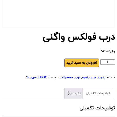
درب فولکس واگنی
﷼
52.651
افزودن به سبد خرید
دسته:
پنجره
,
در و پنجره
,
درب
,
محصولات
برچسب:
4کاناله سری 60
توضیحات تکمیلی
نظرات (0)
توضیحات تکمیلی