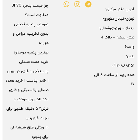
چرا قیمت پنجره UPVC
آدرس دفتر مرکزی:
متفاوت است؟
تهران-خیابان‌مطهری-
تعویض پنجره قدیمی
ابتدای‌سهروردی‌شمالی-
بدون تخریب؛ مراحل و
نبش بیشه – پلاک 1-
هزینه
واحد6
بهترین پنجره دوجداره
تلفن:
خرید عمده صندلی
09120888351
پلاستیکی و فلزی در تهران
همه روزه از ساعت 8 الی
| خادم پلاست | خرید عمده
17
صندلی پلاستیکی و فلزی
لکه لاک روی موکت یا
فرش؟ ۵ دقیقه طلایی برای
نجات فرش‌تان
10 ویژگی طلق شیشه ای
برای پنجره