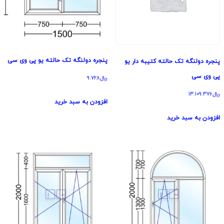
پنجره دولنگه تک حالته یو پی وی سی
پنجره دولنگه تک حالته کتیبه دار یو
پی وی سی
﷼
9.728
﷼
13.109.376
افزودن به سبد خرید
افزودن به سبد خرید