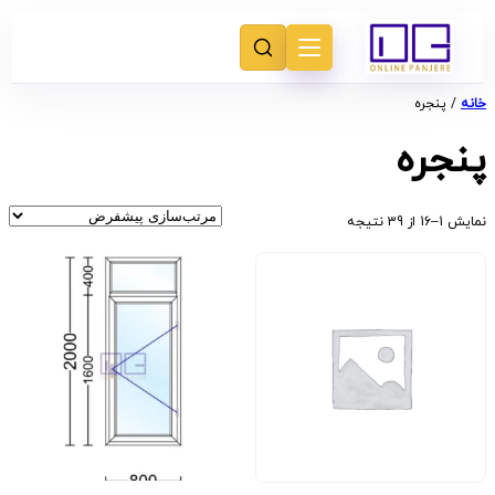
خانه
/ پنجره
پنجره
نمایش 1–16 از 39 نتیجه