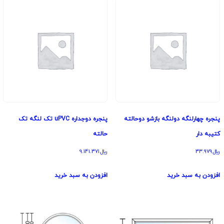
پنجره چهارلنگه دولنگه بازشو دوحالته
پنجره دوجداره uPVC تک لنگه تک
کتیبه دار
حالته
﷼
33.979
﷼
9.141.371
افزودن به سبد خرید
افزودن به سبد خرید