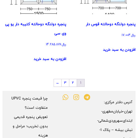
پنجره دولنگه دوحالته قوس دار
پنجره دولنگه دوحالته کتیبه دار یو پی
وی سی
﷼
17.004
﷼
14.285.876
افزودن به سبد خرید
افزودن به سبد خرید
←
3
2
1
چرا قیمت پنجره UPVC
آدرس دفتر مرکزی:
متفاوت است؟
تهران-خیابان‌مطهری-
تعویض پنجره قدیمی
ابتدای‌سهروردی‌شمالی-
بدون تخریب؛ مراحل و
نبش بیشه – پلاک 1-
هزینه