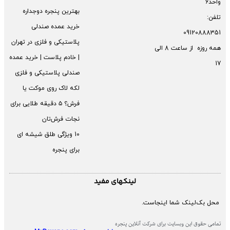
واحد6
بهترین پنجره دوجداره
تلفن:
خرید عمده صندلی
09120888351
پلاستیکی و فلزی در تهران
همه روزه از ساعت 8 الی
| خادم پلاست | خرید عمده
17
صندلی پلاستیکی و فلزی
لکه لاک روی موکت یا
فرش؟ ۵ دقیقه طلایی برای
نجات فرش‌تان
10 ویژگی طلق شیشه ای
برای پنجره
لینکهای مفید
محل بک‌لینک شما اینجاست.
تمامی حقوق این وبسایت برای شرکت آنلاین پنجره