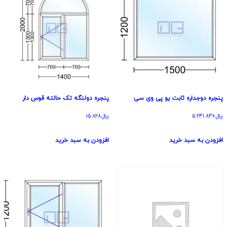
پنجره دوجداره ثابت یو پی وی سی
پنجره دولنگه تک حالته قوس دار
﷼
5.241.846
﷼
15.828
افزودن به سبد خرید
افزودن به سبد خرید