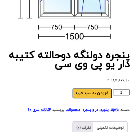
پنجره دولنگه دوحالته کتیبه
دار یو پی وی سی
﷼
14.285.876
افزودن به سبد خرید
دسته:
upvc
,
پنجره
,
در و پنجره
,
محصولات
برچسب:
4کاناله سری 60
توضیحات تکمیلی
نظرات (0)