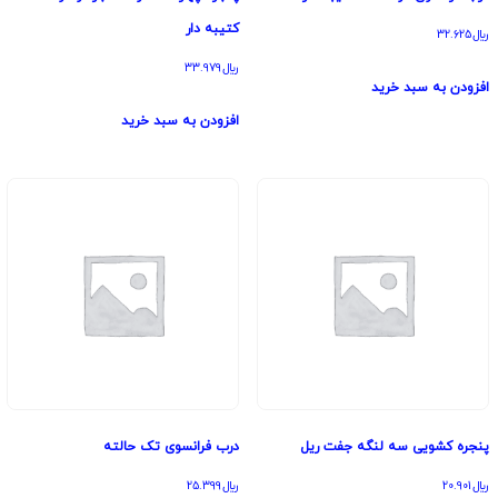
کتیبه دار
﷼
32.625
﷼
33.979
افزودن به سبد خرید
افزودن به سبد خرید
پنجره کشویی سه لنگه جفت ریل
درب فرانسوی تک حالته
﷼
20.901
﷼
25.399