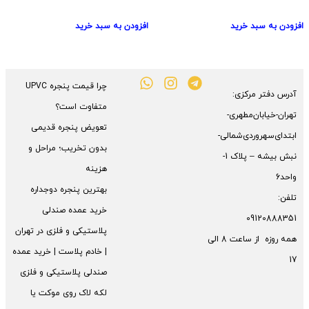
افزودن به سبد خرید
افزودن به سبد خرید
چرا قیمت پنجره UPVC
آدرس دفتر مرکزی:
متفاوت است؟
تهران-خیابان‌مطهری-
تعویض پنجره قدیمی
ابتدای‌سهروردی‌شمالی-
بدون تخریب؛ مراحل و
نبش بیشه – پلاک 1-
هزینه
واحد6
بهترین پنجره دوجداره
تلفن:
خرید عمده صندلی
09120888351
پلاستیکی و فلزی در تهران
همه روزه از ساعت 8 الی
| خادم پلاست | خرید عمده
17
صندلی پلاستیکی و فلزی
لکه لاک روی موکت یا