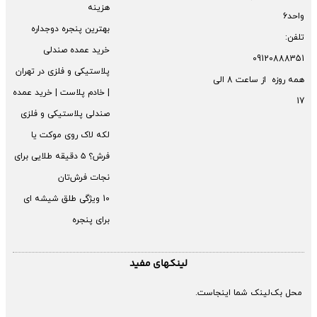
هزینه
واحد6
بهترین پنجره دوجداره
تلفن:
خرید عمده صندلی
09120888351
پلاستیکی و فلزی در تهران
همه روزه از ساعت 8 الی
| خادم پلاست | خرید عمده
17
صندلی پلاستیکی و فلزی
لکه لاک روی موکت یا
فرش؟ ۵ دقیقه طلایی برای
نجات فرش‌تان
10 ویژگی طلق شیشه ای
برای پنجره
لینکهای مفید
محل بک‌لینک شما اینجاست.