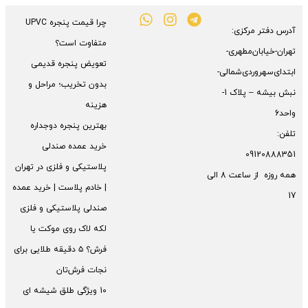
چرا قیمت پنجره UPVC
آدرس دفتر مرکزی:
متفاوت است؟
تهران-خیابان‌مطهری-
تعویض پنجره قدیمی
ابتدای‌سهروردی‌شمالی-
بدون تخریب؛ مراحل و
نبش بیشه – پلاک 1-
هزینه
واحد6
بهترین پنجره دوجداره
تلفن:
خرید عمده صندلی
09120888351
پلاستیکی و فلزی در تهران
همه روزه از ساعت 8 الی
| خادم پلاست | خرید عمده
17
صندلی پلاستیکی و فلزی
لکه لاک روی موکت یا
فرش؟ ۵ دقیقه طلایی برای
نجات فرش‌تان
10 ویژگی طلق شیشه ای