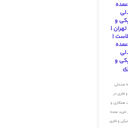
عمده
لی
کی و
تهران |
است |
عمده
لی
کی و
ی
ه صندلی
 فلزی در
 همکاری و
خرید عمده
یکی و فلزی