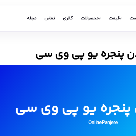
ست
قیمت
محصولات
گالری
تماس
مجله
دن پنجره یو پی وی سی
 پنجره یو پی وی سی
OnlinePanjere