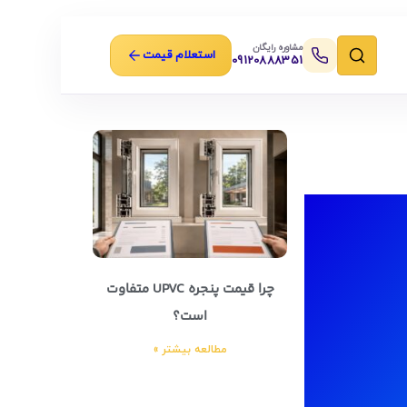
مشاوره رایگان
استعلام قیمت
09120888351
چرا قیمت پنجره UPVC متفاوت
است؟
مطالعه بیشتر »