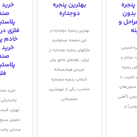
پنجره
بهترین پنجره
خرید 
بدون
دوجداره
صند
راحل و
پلاستی
نه
فلزی در 
بهترین پنجره دوجداره در
خادم پل
این صفحه میخوانیم
خرید 
ه قدیمی
مارکهای پنجره دوجداره در
صند
 مراحل و
ایران: راهنمای جامع برای
پلاستی
ض پنجره
خریدی هوشمندانه
فلز
تخریب با
انتخاب پنجره دوجداره
 ستون‌های
مناسب، یکی از مهم‌ترین
خرید عمد
یمی (آهنی
تصمیماتی
پلاستیکی و
یومی) و
تهران؛ قیمت
تحویل سریع 
صندلی پلاست