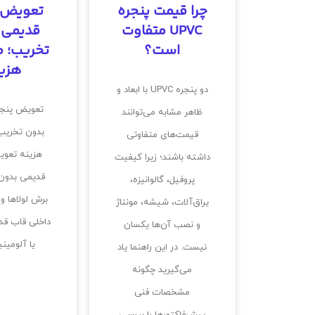
چرا قیمت پنجره
تعویض 
UPVC متفاوت
قدیمی 
است؟
تخریب؛ م
هزی
دو پنجره UPVC با ابعاد و
تعویض پنجر
ظاهر مشابه می‌توانند
بدون تخریب؛
قیمت‌های متفاوتی
هزینه تعوی
داشته باشند؛ زیرا کیفیت
قدیمی بدون 
پروفیل، گالوانیزه،
برش لولاها و
یراق‌آلات، شیشه، مونتاژ
داخلی قاب قد
و نصب آن‌ها یکسان
یا آلومین
نیست. در این راهنما یاد
می‌گیرید چگونه
مشخصات فنی
پیش‌فاکتورها را بررسی