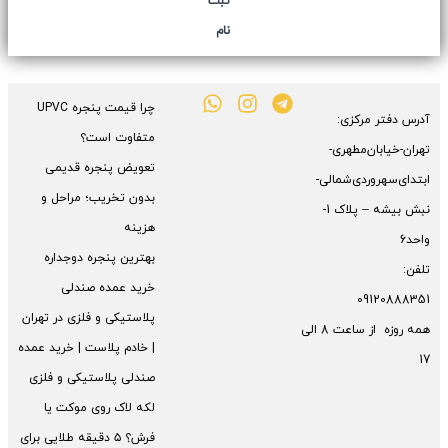
ثبت
نام
چرا قیمت پنجره UPVC
آدرس دفتر مرکزی:
متفاوت است؟
تهران-خیابان‌مطهری-
تعویض پنجره قدیمی
ابتدای‌سهروردی‌شمالی-
بدون تخریب؛ مراحل و
نبش بیشه – پلاک 1-
هزینه
واحد6
بهترین پنجره دوجداره
تلفن:
خرید عمده صندلی
09120888351
پلاستیکی و فلزی در تهران
همه روزه از ساعت 8 الی
| خادم پلاست | خرید عمده
17
صندلی پلاستیکی و فلزی
لکه لاک روی موکت یا
فرش؟ ۵ دقیقه طلایی برای