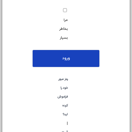
مرا
بخاطر
بسپار
ورود
رمز عبور
خود را
فراموش
کرده
اید؟
|