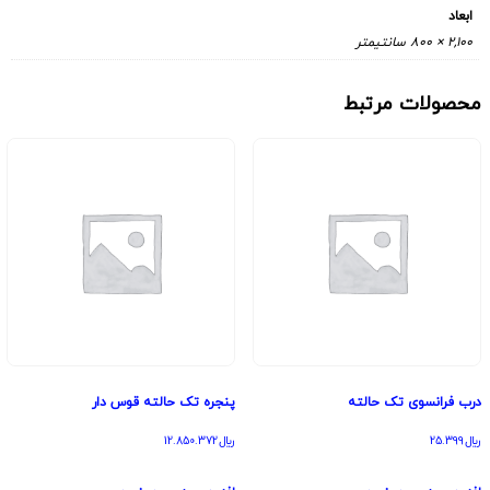
ابعاد
2,100 × 800 سانتیمتر
محصولات مرتبط
درب فرانسوی تک حالته
پنجره تک حالته قوس دار
﷼
25.399
﷼
12.850.372