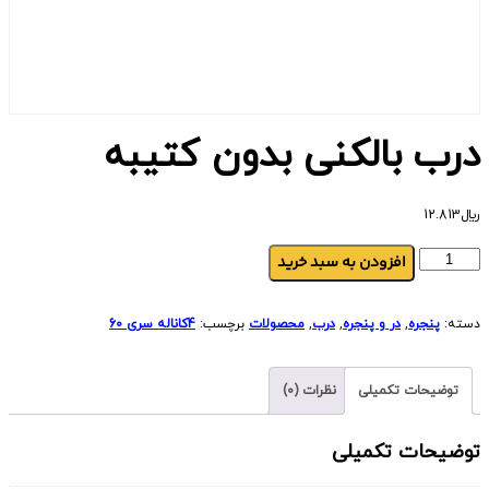
درب بالکنی بدون کتیبه
﷼
12.813
افزودن به سبد خرید
دسته:
پنجره
,
در و پنجره
,
درب
,
محصولات
برچسب:
4کاناله سری 60
توضیحات تکمیلی
نظرات (0)
توضیحات تکمیلی