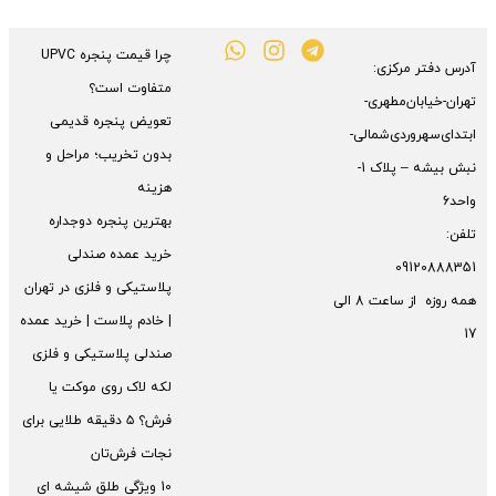
چرا قیمت پنجره UPVC
آدرس دفتر مرکزی:
متفاوت است؟
تهران-خیابان‌مطهری-
تعویض پنجره قدیمی
ابتدای‌سهروردی‌شمالی-
بدون تخریب؛ مراحل و
نبش بیشه – پلاک 1-
هزینه
واحد6
بهترین پنجره دوجداره
تلفن:
خرید عمده صندلی
09120888351
پلاستیکی و فلزی در تهران
همه روزه از ساعت 8 الی
| خادم پلاست | خرید عمده
17
صندلی پلاستیکی و فلزی
لکه لاک روی موکت یا
فرش؟ ۵ دقیقه طلایی برای
نجات فرش‌تان
10 ویژگی طلق شیشه ای