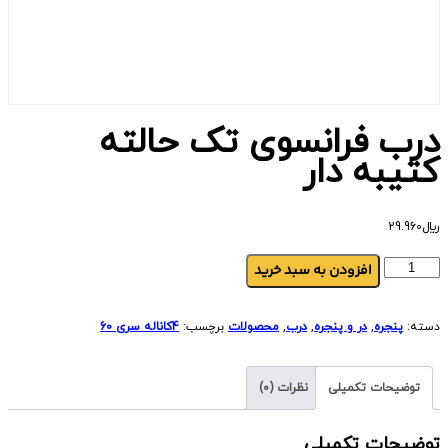
درب فرانسوی تک حالته
کتیبه دار
﷼
29.960
افزودن به سبد خرید
دسته:
پنجره
,
در و پنجره
,
درب
,
محصولات
برچسب:
4کاناله سری 60
توضیحات تکمیلی
نظرات (0)
توضیحات تکمیلی