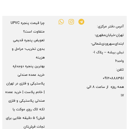
چرا قیمت پنجره UPVC
آدرس دفتر مرکزی:
متفاوت است؟
تهران-خیابان‌مطهری-
تعویض پنجره قدیمی
ابتدای‌سهروردی‌شمالی-
بدون تخریب؛ مراحل و
نبش بیشه – پلاک 1-
هزینه
واحد6
بهترین پنجره دوجداره
تلفن:
خرید عمده صندلی
09120888351
پلاستیکی و فلزی در تهران
همه روزه از ساعت 8 الی
| خادم پلاست | خرید عمده
17
صندلی پلاستیکی و فلزی
لکه لاک روی موکت یا
فرش؟ ۵ دقیقه طلایی برای
نجات فرش‌تان