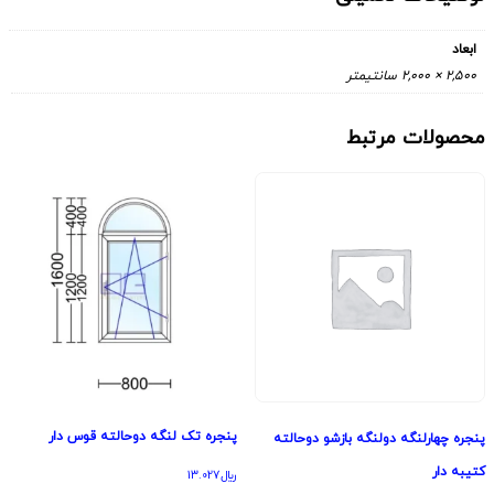
ابعاد
2,500 × 2,000 سانتیمتر
محصولات مرتبط
پنجره تک لنگه دوحالته قوس دار
پنجره چهارلنگه دولنگه بازشو دوحالته
کتیبه دار
﷼
13.027