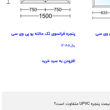
ی وی سی
پنجره فرانسوی تک حالته یو پی وی سی
﷼
12.185
افزودن به سبد خرید
پنجره UPVC متفاوت است؟