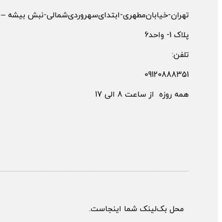
تهران-خیابان‌مطهری-ابتدای‌سهروردی‌شمالی-نبش بیشه –
پلاک 1- واحد6
تلفن:
09120888351
همه روزه از ساعت 8 الی 17
محل بک‌لینک شما اینجاست.