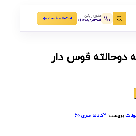
مشاوره رایگان
استعلام قیمت
09120888351
 دوحالته قوس دار
لات
برچسب:
4کاناله سری 60