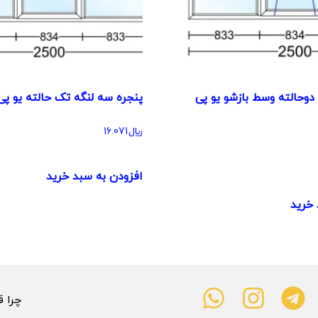
دوحالته وسط بازشو یو پی
پنجره سه لنگه تک حالته یو پ
﷼
16.071
افزودن به سبد خرید
 خرید
چرا قیمت 