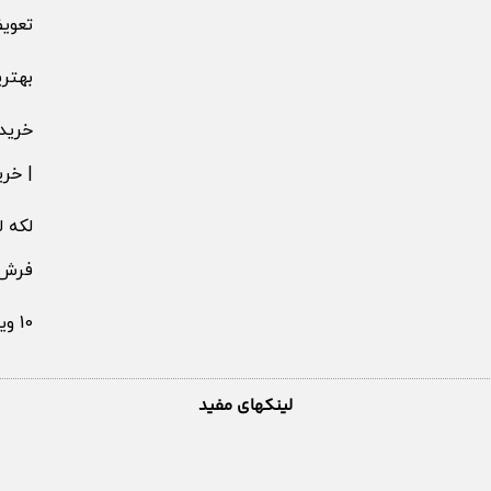
تعوی
بهتری
خرید 
| خری
فرش‌
10 ویژگی طلق شیشه ای برای پنجره
لینکهای مفید