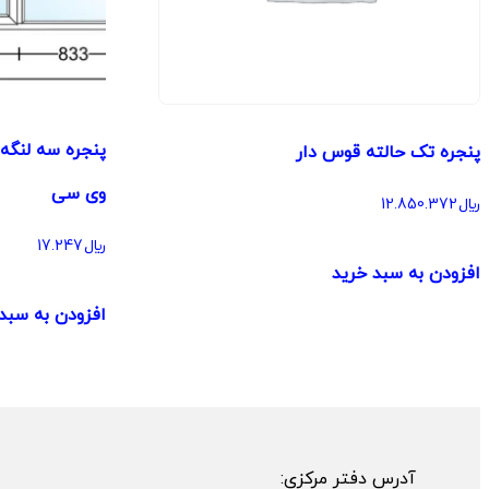
پنجره سه لنگه 
پنجره تک حالته قوس دار
وی سی
﷼
12.850.372
﷼
17.247
افزودن به سبد خرید
افزودن به سبد
آدرس دفتر مرکزی: