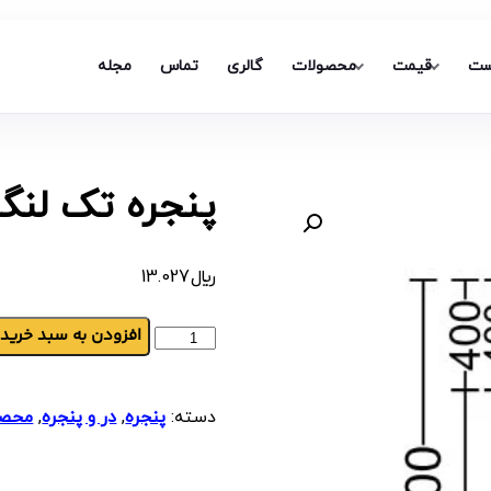
ست
قیمت
محصولات
گالری
تماس
مجله
پنجره تک لنگه
﷼
13.027
افزودن به سبد خرید
دسته:
پنجره
,
در و پنجره
,
محصو