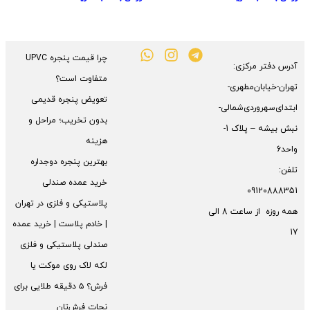
چرا قیمت پنجره UPVC
آدرس دفتر مرکزی:
متفاوت است؟
تهران-خیابان‌مطهری-
تعویض پنجره قدیمی
ابتدای‌سهروردی‌شمالی-
بدون تخریب؛ مراحل و
نبش بیشه – پلاک 1-
هزینه
واحد6
بهترین پنجره دوجداره
تلفن:
خرید عمده صندلی
09120888351
پلاستیکی و فلزی در تهران
همه روزه از ساعت 8 الی
| خادم پلاست | خرید عمده
17
صندلی پلاستیکی و فلزی
لکه لاک روی موکت یا
فرش؟ ۵ دقیقه طلایی برای
نجات فرش‌تان