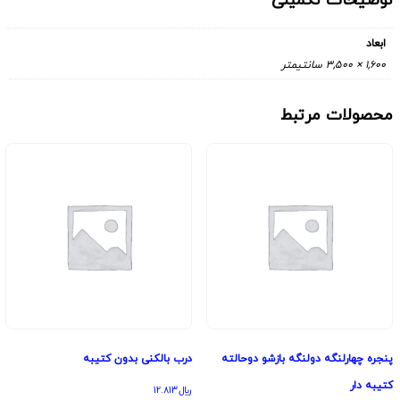
توضیحات تکمیلی
ابعاد
1,600 × 3,500 سانتیمتر
محصولات مرتبط
پنجره چهارلنگه دولنگه بازشو دوحالته
درب بالکنی بدون کتیبه
کتیبه دار
﷼
12.813