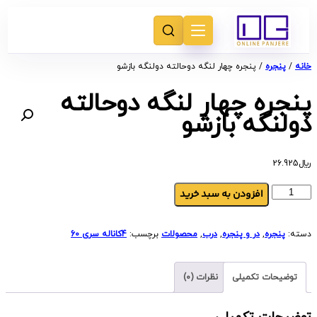
خانه
/
پنجره
/ پنجره چهار لنگه دوحالته دولنگه بازشو
پنجره چهار لنگه دوحالته
دولنگه بازشو
﷼
26.925
افزودن به سبد خرید
دسته:
پنجره
,
در و پنجره
,
درب
,
محصولات
برچسب:
4کاناله سری 60
توضیحات تکمیلی
نظرات (0)