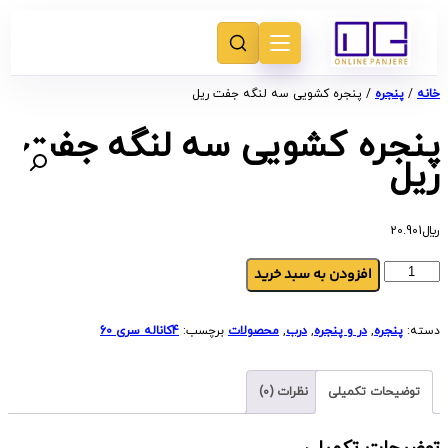
خانه
/
پنجره
/ پنجره کشویی سه لنگه جفت ریل
پنجره کشویی سه لنگه جفت
ریل
﷼
20.901
افزودن به سبد خرید
دسته:
پنجره
,
در و پنجره
,
درب
,
محصولات
برچسب:
4کاناله سری 60
توضیحات تکمیلی
نظرات (0)