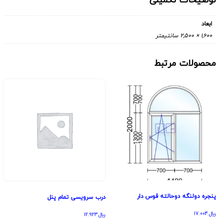
توضیحات تکمیلی
ابعاد
1,600 × 2,500 سانتیمتر
محصولات مرتبط
پنجره دولنگه دوحالته قوس دار
درب سرویسی تمام پنل
﷼
17.004
﷼
12.923