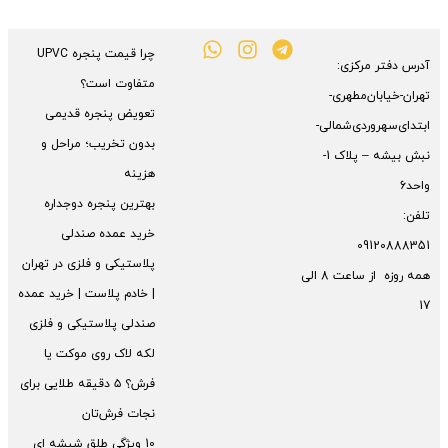
چرا قیمت پنجره UPVC
آدرس دفتر مرکزی:
متفاوت است؟
تهران-خیابان‌مطهری-
تعویض پنجره قدیمی
ابتدای‌سهروردی‌شمالی-
بدون تخریب؛ مراحل و
نبش بیشه – پلاک 1-
هزینه
واحد6
بهترین پنجره دوجداره
تلفن:
خرید عمده صندلی
09120888351
پلاستیکی و فلزی در تهران
همه روزه از ساعت 8 الی
| خادم پلاست | خرید عمده
17
صندلی پلاستیکی و فلزی
لکه لاک روی موکت یا
فرش؟ ۵ دقیقه طلایی برای
نجات فرش‌تان
10 ویژگی طلق شیشه ای