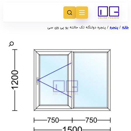
خانه
/
پنجره
/ پنجره دولنگه تک حالته یو پی وی سی