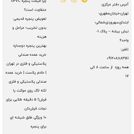
چرا قیمت پنجره UPVC
آدرس دفتر مرکزی:
متفاوت است؟
تهران-خیابان‌مطهری-
تعویض پنجره قدیمی
ابتدای‌سهروردی‌شمالی-
بدون تخریب؛ مراحل و
نبش بیشه – پلاک 1-
هزینه
واحد6
بهترین پنجره دوجداره
تلفن:
خرید عمده صندلی
09120888351
پلاستیکی و فلزی در تهران
همه روزه از ساعت 8 الی
| خادم پلاست | خرید عمده
17
صندلی پلاستیکی و فلزی
لکه لاک روی موکت یا
فرش؟ ۵ دقیقه طلایی برای
نجات فرش‌تان
10 ویژگی طلق شیشه ای
برای پنجره