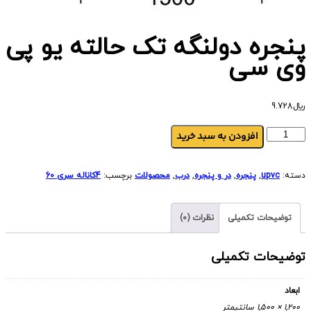
پنجره دولنگه تک حالته یو پی
وی سی
﷼
9.728
افزودن به سبد خرید
دسته:
upvc
,
پنجره
,
در و پنجره
,
درب
,
محصولات
برچسب:
4کاناله سری 60
توضیحات تکمیلی
نظرات (0)
توضیحات تکمیلی
ابعاد
1,200 × 1,500 سانتیمتر