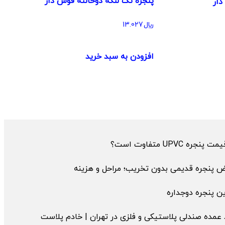
پنجره تک لنگه دوحالته قوس دار
دار
﷼
13.027
افزودن به سبد خرید
پنجره UPVC متفاوت است؟
ض پنجره قدیمی بدون تخریب؛ مراحل و هزینه
ن پنجره دوجداره
عمده صندلی پلاستیکی و فلزی در تهران | خادم پلاست