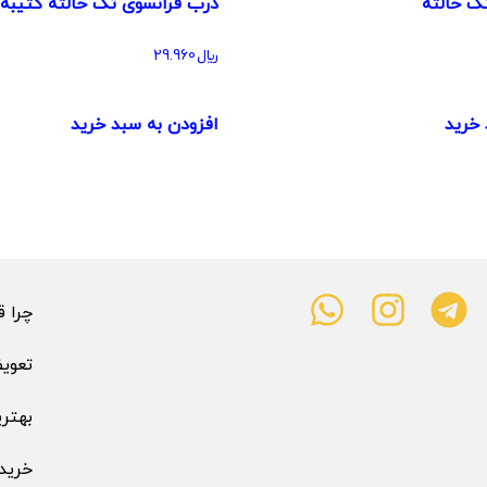
ک حالته
درب فرانسوی تک حالته کتیبه 
﷼
29.960
 خرید
افزودن به سبد خرید
چرا قیمت 
تعوی
بهتری
خرید 