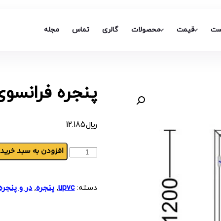
ست
قیمت
محصولات
گالری
تماس
مجله
پنجره فرانسو
﷼
12.185
افزودن به سبد خرید
دسته:
upvc
,
پنجره
,
در و پنجره