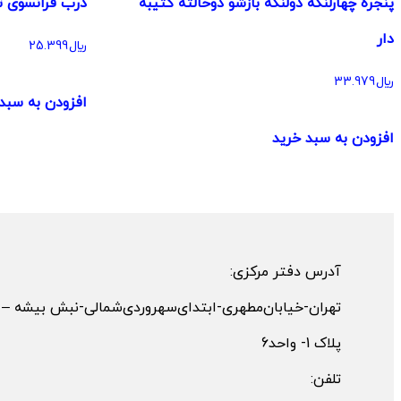
پنجره چهارلنگه دولنگه بازشو دوحالته کتیبه
درب فرانسوی ت
دار
﷼
25.399
﷼
33.979
افزودن به سبد
افزودن به سبد خرید
آدرس دفتر مرکزی:
تهران-خیابان‌مطهری-ابتدای‌سهروردی‌شمالی-نبش بیشه –
پلاک 1- واحد6
تلفن: