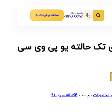
مشاوره رایگان
استعلام قیمت
09120888351
ی تک حالته یو پی وی سی
,
محصولات
برچسب:
4کاناله سری 60