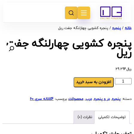
خانه
/
پنجره
/ پنجره کشویی چهارلنگه جفت ریل
پنجره کشویی چهارلنگه جفت
ریل
﷼
29.294
افزودن به سبد خرید
دسته:
پنجره
,
در و پنجره
,
درب
,
محصولات
برچسب:
4کاناله سری 60
توضیحات تکمیلی
نظرات (0)