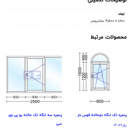
توضیحات تکمیلی
ابعاد
1,600 × 3,500 سانتیمتر
محصولات مرتبط
پنجره تک لنگه دوحالته قوس دار
پنجره سه لنگه تک حالته یو پی وی
سی
﷼
13.027