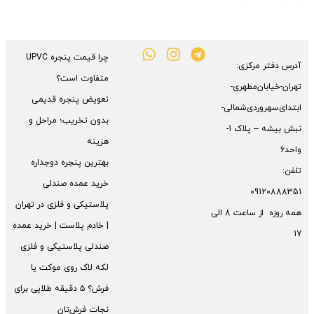
چرا قیمت پنجره UPVC
آدرس دفتر مرکزی:
متفاوت است؟
تهران-خیابان‌مطهری-
تعویض پنجره قدیمی
ابتدای‌سهروردی‌شمالی-
بدون تخریب؛ مراحل و
نبش بیشه – پلاک 1-
هزینه
واحد6
بهترین پنجره دوجداره
تلفن:
خرید عمده صندلی
09120888351
پلاستیکی و فلزی در تهران
همه روزه از ساعت 8 الی
| خادم پلاست | خرید عمده
17
صندلی پلاستیکی و فلزی
لکه لاک روی موکت یا
فرش؟ ۵ دقیقه طلایی برای
نجات فرش‌تان