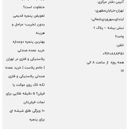
آدرس دفتر مرکزی:
متفاوت است؟
تهران-خیابان‌مطهری-
تعویض پنجره قدیمی
ابتدای‌سهروردی‌شمالی-
بدون تخریب؛ مراحل و
نبش بیشه – پلاک 1-
هزینه
واحد6
بهترین پنجره دوجداره
تلفن:
خرید عمده صندلی
09120888351
پلاستیکی و فلزی در تهران
همه روزه از ساعت 8 الی
| خادم پلاست | خرید عمده
17
صندلی پلاستیکی و فلزی
لکه لاک روی موکت یا
فرش؟ ۵ دقیقه طلایی برای
نجات فرش‌تان
10 ویژگی طلق شیشه ای
برای پنجره