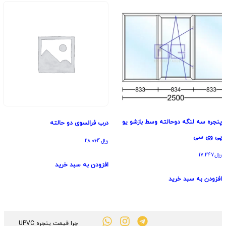
پنجره سه لنگه دوحالته وسط بازشو یو
درب فرانسوی دو حالته
پی وی سی
﷼
28.064
﷼
17.247
افزودن به سبد خرید
افزودن به سبد خرید
چرا قیمت پنجره UPVC