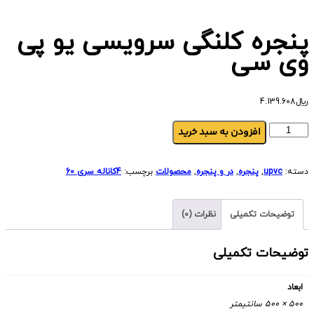
پنجره کلنگی سرویسی یو پی
وی سی
﷼
4.139.608
افزودن به سبد خرید
دسته:
upvc
,
پنجره
,
در و پنجره
,
محصولات
برچسب:
4کاناله سری 60
توضیحات تکمیلی
نظرات (0)
توضیحات تکمیلی
ابعاد
500 × 500 سانتیمتر